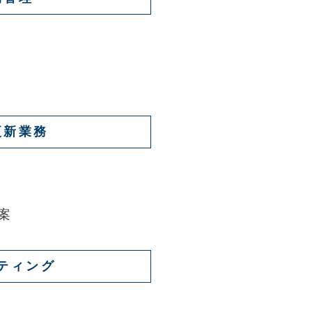
更新業務
案
ティング