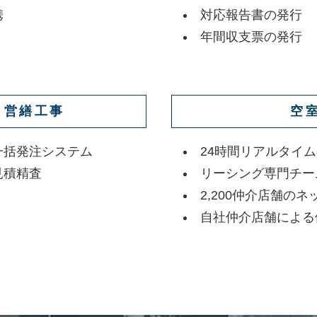
携
対応報告書の発行
年間収支票の発行
・営繕工事
空
一括発注システム
24時間リアルタイム
見積精査
リーシング専門チー
2,200仲介店舗の
自社仲介店舗によ