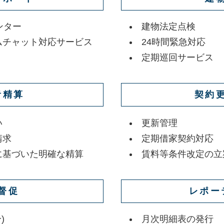
ンター
建物法定点検
ムチャット対応サービス
24時間緊急対応
定期巡回サービス
者精算
契約
い
更新管理
請求
定期借家契約対応
に基づいた明確な精算
賃料等条件改定の立
督促
レポー
)
月次明細表の発行