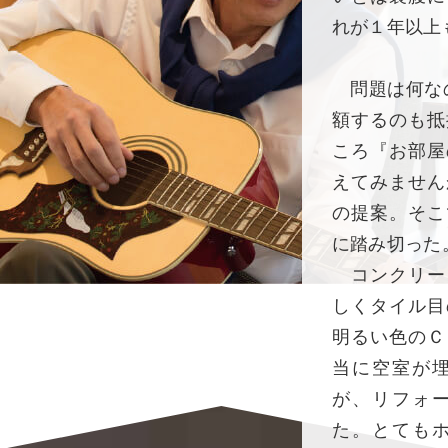
れが１年以上
問題は何なの
額するのも抵
ころ『お部屋
えてみません
の提案。そこ
に踏み切った
コンクリー
しくタイル目
明るい色のＣ
当に空室が
が、リフォ
た。とても