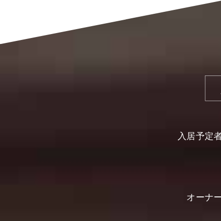
入居予定
オーナ