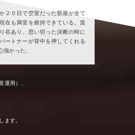
か２０日で空室だった部屋が全て
現在も満室を維持できている。賃
り谷あり。思い切った決断の時に
パートナーが背中を押してくれる
心強かった。
産運用）、
します。