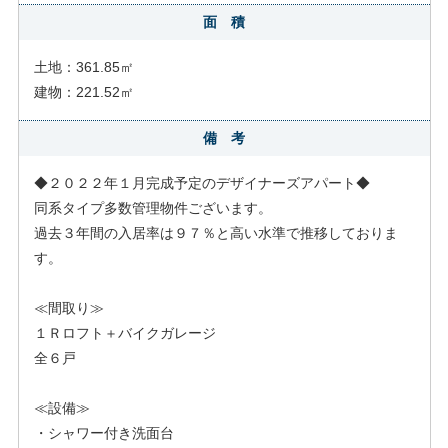
面 積
土地：361.85㎡
建物：221.52㎡
備 考
◆２０２２年１月完成予定のデザイナーズアパート◆
同系タイプ多数管理物件ございます。
過去３年間の入居率は９７％と高い水準で推移しておりま
す。
≪間取り≫
１Ｒロフト＋バイクガレージ
全６戸
≪設備≫
・シャワー付き洗面台