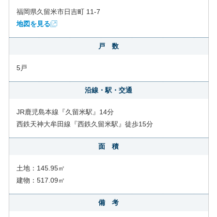
福岡県久留米市日吉町 11-7
地図を見る
戸 数
5戸
沿線・駅・交通
JR鹿児島本線『久留米駅』14分
西鉄天神大牟田線『西鉄久留米駅』徒歩15分
面 積
土地：145.95㎡
建物：517.09㎡
備 考