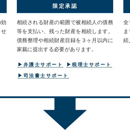
限定承認
の効
相続される財産の範囲で被相続人の債務
全
させ
等を支払い、残った財産を相続します。
ま
。
債務整理や相続財産目録を３ヶ月以内に
続
家裁に提出する必要があります。
▶弁護士サポート
▶税理士サポート
▶司法書士サポート