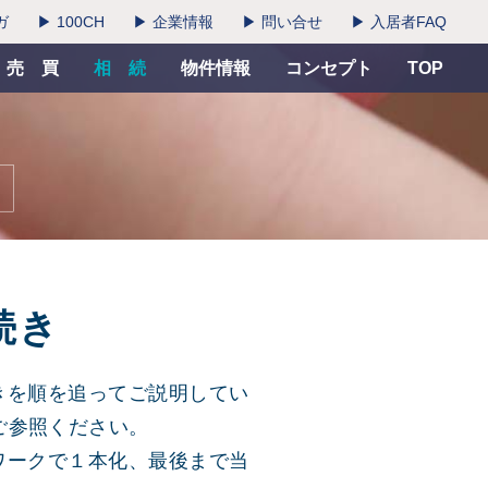
ガ
▶ 100CH
▶ 企業情報
▶ 問い合せ
▶ 入居者FAQ
売 買
相 続
物件情報
コンセプト
TOP
続き
きを順を追ってご説明してい
ご参照ください。
ワークで１本化、最後まで当