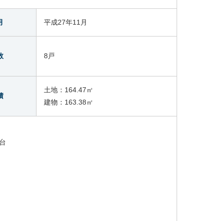
月
平成27年11月
数
8戸
土地：164.47㎡
積
建物：163.38㎡
台