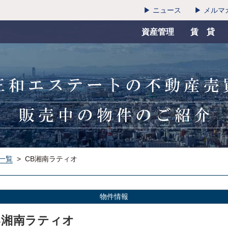
▶ ニュース
▶ メルマ
資産管理
賃 貸
一覧
>
CB湘南ラティオ
物件情報
B湘南ラティオ