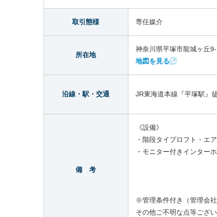
取引態様
専任媒介
神奈川県平塚市龍城ヶ丘9-
所在地
地図を見る
沿線・駅・交通
JR東海道本線『平塚駅』徒
《設備》
・階段タイプロフト・エア
・モニター付きインターホ
備 考
※管理条件付き（管理会社
その他ご不明な点等ござい