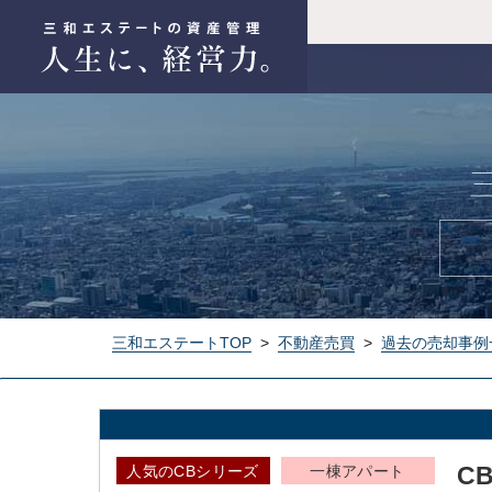
三和エステートTOP
>
不動産売買
>
過去の売却事例
C
人気のCBシリーズ
一棟アパート