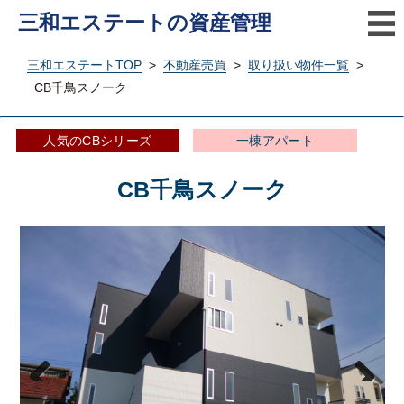
三和エステートの資産管理
三和エステートTOP
>
不動産売買
>
取り扱い物件一覧
>
CB千鳥スノーク
人気のCBシリーズ
一棟アパート
CB千鳥スノーク