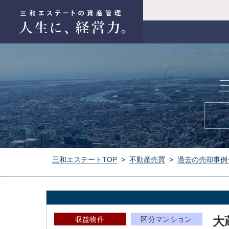
三和エステートTOP
>
不動産売買
>
過去の売却事例
大
収益物件
区分マンション