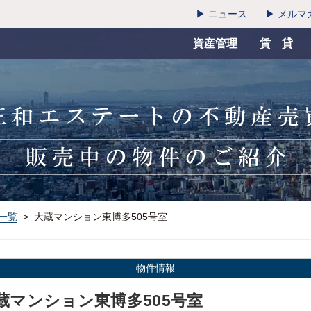
▶ ニュース
▶ メルマ
資産管理
賃 貸
一覧
>
大蔵マンション東博多505号室
物件情報
蔵マンション東博多505号室